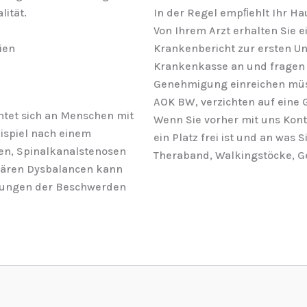
ität.
In der Regel empﬁehlt Ihr Ha
Von Ihrem Arzt erhalten Sie e
ien
Krankenbericht zur ersten Un
Krankenkasse an und fragen S
Genehmigung einreichen müss
AOK BW, verzichten auf eine
htet sich an Menschen mit
Wenn Sie vorher mit uns Kon
spiel nach einem
ein Platz frei ist und an was 
ten, Spinalkanalstenosen
Theraband, Walkingstöcke, G
lären Dysbalancen kann
erungen der Beschwerden