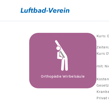
Zum
Inhalt
springen
Kurs: 
Zeiten:
Kurs O
mit: Ni
Orthopädie Wirbelsäule
Kosten
Gesetz
Kranke
Privat