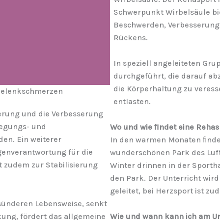
Schwerpunkt Wirbelsäule bie
Beschwerden, Verbesserung 
Rückens.
In speziell angeleiteten G
durchgeführt, die darauf ab
die Körperhaltung zu veresse
 Gelenkschmerzen
entlasten.
derung und die Verbesserung
wegungs- und
Wo und wie ﬁndet eine Rehas
den. Ein weiterer
In den warmen Monaten ﬁndet 
genverantwortung für die
wunderschönen Park des Luft
t zudem zur Stabilisierung
Winter drinnen in der Sporth
den Park. Der Unterricht wird
geleitet, bei Herzsport ist z
sünderen Lebensweise, senkt
kung, fördert das allgemeine
Wie und wann kann ich am Un