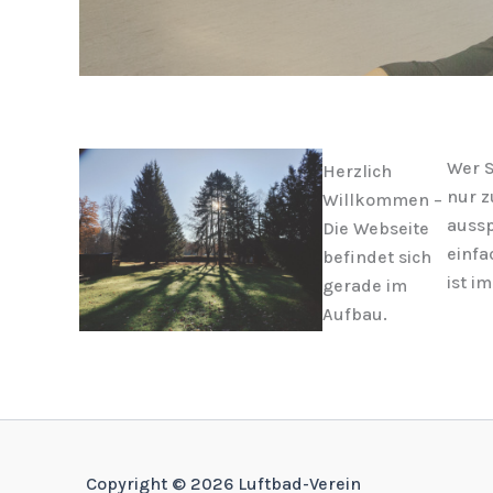
Wer S
Herzlich
nur z
Willkommen –
aussp
Die Webseite
einfa
befindet sich
ist i
gerade im
Aufbau.
Copyright © 2026 Luftbad-Verein