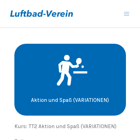
Zum
Inhalt
springen
Aktion und Spaß (VARIATIONEN)
Kurs: TT2 Aktion und Spaß (VARIATIONEN)