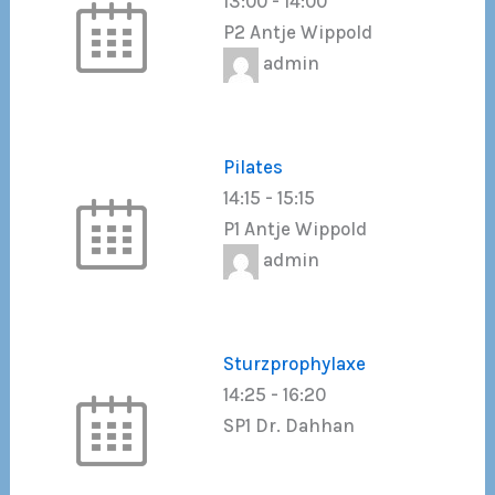
13:00
-
14:00
P2 Antje Wippold
admin
Pilates
14:15
-
15:15
P1 Antje Wippold
admin
Sturzprophylaxe
14:25
-
16:20
SP1 Dr. Dahhan