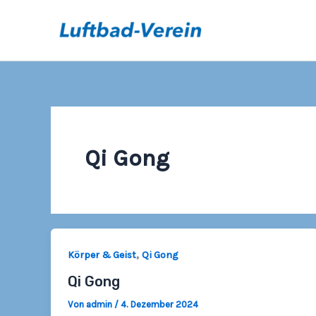
Zum
Inhalt
springen
Qi Gong
,
Körper & Geist
Qi Gong
Qi Gong
Von
admin
/
4. Dezember 2024